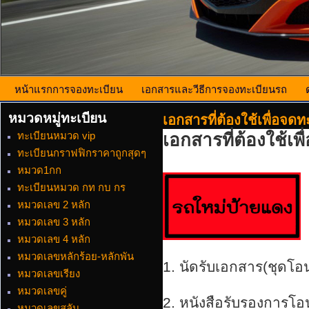
หน้าแรกการจองทะเบียน
เอกสารและวีธีการจองทะเบียนรถ
หมวดหมู่ทะเบียน
เอกสารที่ต้องใช้เพื่อจด
ทะเบียนหมวด vip
เอกสารที่ต้องใช้เพ
ทะเบียนกราฟฟิกราคาถูกสุดๆ
หมวด1กก
ทะเบียนหมวด กท กบ กร
หมวดเลข 2 หลัก
หมวดเลข 3 หลัก
หมวดเลข 4 หลัก
หมวดเลขหลักร้อย-หลักพัน
1. นัดรับเอกสาร(ชุดโอ
หมวดเลขเรียง
หมวดเลขคู่
2. หนังสือรับรองการโอน
หมวดเลขสลับ