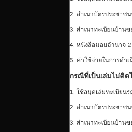
2. สำเนาบัตรประชาชนข
3. สำเนาทะเบียนบ้านข
4. หนังสือมอบอำนาจ 2 ช
5. ค่าใช้จ่ายในการดำ
กรณีที่เป็นเล่มไม่ติ
1. ใช้สมุดเล่มทะเบียนร
2. สำเนาบัตรประชาชนขอ
3. สำเนาทะเบียนบ้านข