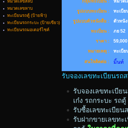
หมวดเลขสลับ
กลุ่มทะเบียน :
หมวดเล
หมวดเลขหาบ
รูปแบบทะเบียน :
ทะเบีย
ทะเบียนรถตู้ (ป้ายฟ้า)
รูปแบบตัวหนังสือ :
ตัวหนัง
ทะเบียนรถกระบะ (ป้ายเขียว)
ทะเบียนรถมอเตอร์ไซค์
ทะเบียน :
ภย 52
ราคา :
59,000
หมายเหตุ :
ทะเบีย
สนใจติดต่อ :
มิ้นท
รับจองเลขทะเบียนรถสวย
รับจองเลขทะเบียน
เก๋ง รถกระบะ รถตู้
รับซื้อเลขทะเบีย
รับฝากขายเลขทะเบ