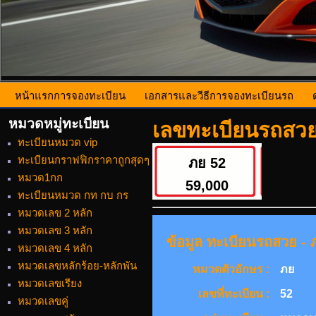
หน้าแรกการจองทะเบียน
เอกสารและวีธีการจองทะเบียนรถ
หมวดหมู่ทะเบียน
เลขทะเบียนรถสวย
ทะเบียนหมวด vip
ทะเบียนกราฟฟิกราคาถูกสุดๆ
ภย 52
หมวด1กก
59,000
ทะเบียนหมวด กท กบ กร
หมวดเลข 2 หลัก
หมวดเลข 3 หลัก
ข้อมูล ทะเบียนรถสวย - ภ
หมวดเลข 4 หลัก
หมวดเลขหลักร้อย-หลักพัน
หมวดตัวอักษร :
ภย
หมวดเลขเรียง
เลขที่ทะเบียน :
52
หมวดเลขคู่