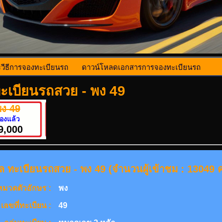
วีธีการจองทะเบียนรถ
ดาวน์โหลดเอกสารการจองทะเบียนรถ
ะเบียนรถสวย - พง 49
ง 49
องแล้ว
9,000
ูล ทะเบียนรถสวย - พง 49 (จำนวนผู้เข้าชม : 13049 คร
หมวดตัวอักษร :
พง
เลขที่ทะเบียน :
49