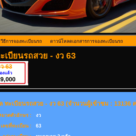
วีธีการจองทะเบียนรถ
ดาวน์โหลดเอกสารการจองทะเบียนรถ
ะเบียนรถสวย - งว 63
งว 63
องแล้ว
9,000
ูล ทะเบียนรถสวย - งว 63 (จำนวนผู้เข้าชม : 13136 คร
หมวดตัวอักษร :
งว
เลขที่ทะเบียน :
63