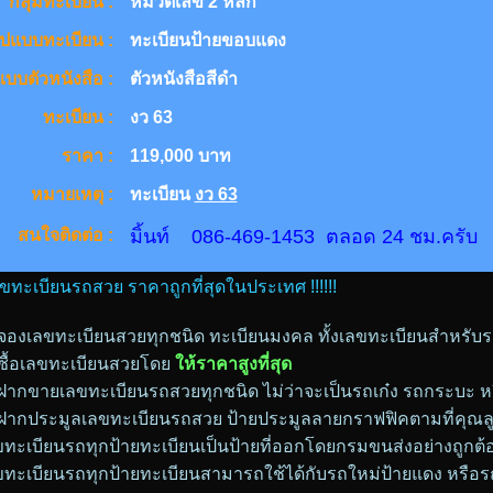
กลุ่มทะเบียน :
หมวดเลข 2 หลัก
ูปแบบทะเบียน :
ทะเบียนป้ายขอบแดง
แบบตัวหนังสือ :
ตัวหนังสือสีดำ
ทะเบียน :
งว 63
ราคา :
119,000 บาท
หมายเหตุ :
ทะเบียน
งว 63
สนใจติดต่อ :
มิ้นท์ 086-469-1453 ตลอด 24 ชม.ครับ
ขทะเบียนรถสวย ราคาถูกที่สุดในประเทศ !!!!!!
บจองเลขทะเบียนสวยทุกชนิด ทะเบียนมงคล ทั้งเลขทะเบียนสำหรับรถ
บซื้อเลขทะเบียนสวยโดย
ให้ราคาสูงที่สุด
บฝากขายเลขทะเบียนรถสวยทุกชนิด ไม่ว่าจะเป็นรถเก๋ง รถกระบะ หร
บฝากประมูลเลขทะเบียนรถสวย ป้ายประมูลลายกราฟฟิคตามที่คุณลู
ขทะเบียนรถทุกป้ายทะเบียนเป็นป้ายที่ออกโดยกรมขนส่งอย่างถู
ขทะเบียนร
ถทุกป้ายทะเบียนสามารถใช้ได้กับรถใหม่ป้ายแดง หรือรถ