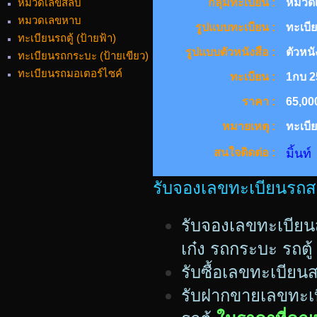
หมวดเลขสลับ
กลุ่มทะเบียน :
หมวดเ
หมวดเลขหาบ
รูปแบบทะเบียน :
ทะเบี
ทะเบียนรถตู้ (ป้ายฟ้า)
รูปแบบตัวหนังสือ :
ตัวหนั
ทะเบียนรถกระบะ (ป้ายเขียว)
ทะเบียนรถมอเตอร์ไซค์
ทะเบียน :
1กบ 2
ราคา :
65,00
หมายเหตุ :
ทะเบี
สนใจติดต่อ :
มิ้น
รับจองเลขทะเบียนรถสวย
รับจองเลขทะเบียน
เก๋ง รถกระบะ รถตู้
รับซื้อเลขทะเบีย
รับฝากขายเลขทะเบ