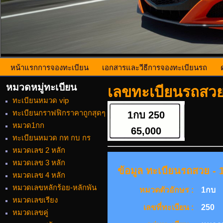
หน้าแรกการจองทะเบียน
เอกสารและวีธีการจองทะเบียนรถ
หมวดหมู่ทะเบียน
เลขทะเบียนรถสวย
ทะเบียนหมวด vip
ทะเบียนกราฟฟิกราคาถูกสุดๆ
1กบ 250
หมวด1กก
65,000
ทะเบียนหมวด กท กบ กร
หมวดเลข 2 หลัก
หมวดเลข 3 หลัก
ข้อมูล ทะเบียนรถสวย - 1
หมวดเลข 4 หลัก
หมวดเลขหลักร้อย-หลักพัน
หมวดตัวอักษร :
1กบ
หมวดเลขเรียง
เลขที่ทะเบียน :
250
หมวดเลขคู่