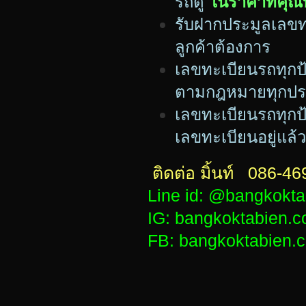
รถตู้
ในราคาที่คุ
รับฝากประมูลเลขท
ลูกค้าต้องการ
เลขทะเบียนรถทุกป้
ตามกฎหมายทุกปร
เลขทะเบียนร
ถทุกป
เลขทะเบียนอยู่แล้
ติดต่อ มิ้นท์ 086
Line id: @bangkokta
IG: bangkoktabien.c
FB: bangkoktabien.