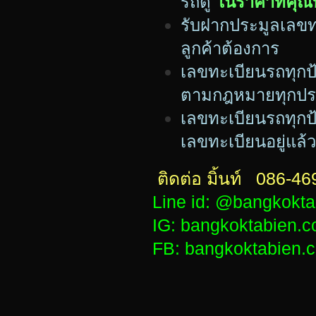
รถตู้
ในราคาที่คุ
รับฝากประมูลเลขท
ลูกค้าต้องการ
เลขทะเบียนรถทุกป้
ตามกฎหมายทุกปร
เลขทะเบียนร
ถทุกป
เลขทะเบียนอยู่แล้
ติดต่อ มิ้นท์ 086
Line id: @bangkokta
IG: bangkoktabien.c
FB: bangkoktabien.