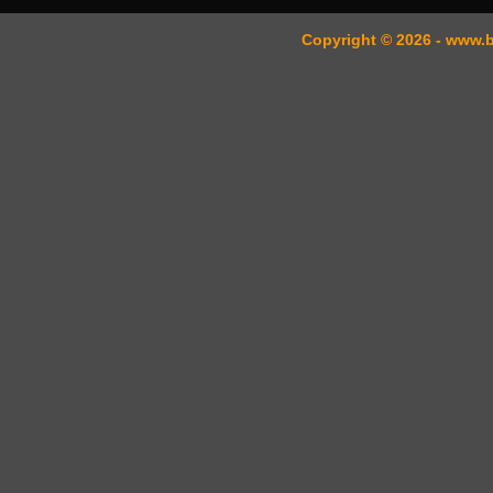
Copyright © 2026 - www.b