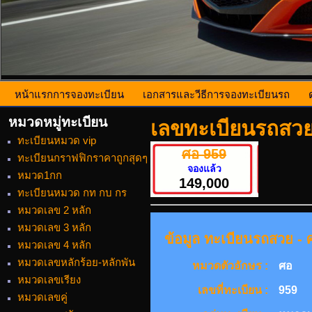
หน้าแรกการจองทะเบียน
เอกสารและวีธีการจองทะเบียนรถ
หมวดหมู่ทะเบียน
เลขทะเบียนรถสวย
ทะเบียนหมวด vip
ศอ 959
ทะเบียนกราฟฟิกราคาถูกสุดๆ
จองแล้ว
หมวด1กก
149,000
ทะเบียนหมวด กท กบ กร
หมวดเลข 2 หลัก
หมวดเลข 3 หลัก
ข้อมูล ทะเบียนรถสวย - ศ
หมวดเลข 4 หลัก
หมวดเลขหลักร้อย-หลักพัน
หมวดตัวอักษร :
ศอ
หมวดเลขเรียง
เลขที่ทะเบียน :
959
หมวดเลขคู่