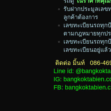
รถตู้
ในราคาที่คุ
รับฝากประมูลเลขท
ลูกค้าต้องการ
เลขทะเบียนรถทุกป้
ตามกฎหมายทุกปร
เลขทะเบียนร
ถทุกป
เลขทะเบียนอยู่แล้
ติดต่อ มิ้นท์ 086
Line id: @bangkokta
IG: bangkoktabien.c
FB: bangkoktabien.