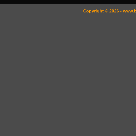
Copyright © 2026 - www.b