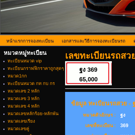
หน้าแรกการจองทะเบียน
เอกสารและวีธีการจองทะเบียนรถ
หมวดหมู่ทะเบียน
เลขทะเบียนรถสวย
ทะเบียนหมวด vip
ทะเบียนกราฟฟิกราคาถูกสุดๆ
ฐง 369
หมวด1กก
65,000
ทะเบียนหมวด กท กบ กร
หมวดเลข 2 หลัก
หมวดเลข 3 หลัก
ข้อมูล ทะเบียนรถสวย - ฐ
หมวดเลข 4 หลัก
หมวดเลขหลักร้อย-หลักพัน
หมวดตัวอักษร :
ฐง
หมวดเลขเรียง
เลขที่ทะเบียน :
369
หมวดเลขคู่