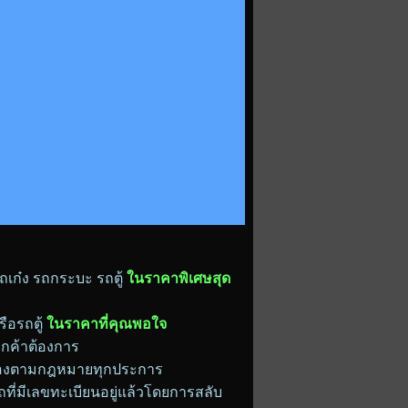
เก๋ง รถกระบะ รถตู้
ในราคาพิเศษสุด
ือรถตู้
ในราคาที่คุณพอใจ
กค้าต้องการ
กต้องตามกฎหมายทุกประการ
ที่มีเลขทะเบียนอยู่แล้วโดยการสลับ