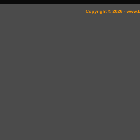
Copyright © 2026 - www.b