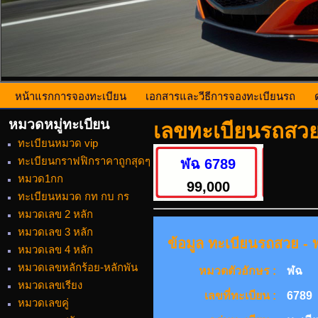
หน้าแรกการจองทะเบียน
เอกสารและวีธีการจองทะเบียนรถ
หมวดหมู่ทะเบียน
เลขทะเบียนรถสวย
ทะเบียนหมวด vip
ทะเบียนกราฟฟิกราคาถูกสุดๆ
ฬฉ 6789
หมวด1กก
99,000
ทะเบียนหมวด กท กบ กร
หมวดเลข 2 หลัก
หมวดเลข 3 หลัก
ข้อมูล ทะเบียนรถสวย - ฬ
หมวดเลข 4 หลัก
หมวดเลขหลักร้อย-หลักพัน
หมวดตัวอักษร :
ฬฉ
หมวดเลขเรียง
เลขที่ทะเบียน :
6789
หมวดเลขคู่