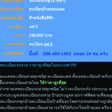
กลุ่มทะเบียน :
ทะเบียนรถตู้ (ป้ายฟ้า)
ูปแบบทะเบียน :
ทะเบียนป้ายขอบแดง
แบบตัวหนังสือ :
ตัวหนังสือสีฟ้า
ทะเบียน :
นพ 2
ราคา :
199,000 บาท
หมายเหตุ :
ทะเบียน
นพ 2
สนใจติดต่อ :
มิ้นท์ 086-469-1453 ตลอด 24 ชม.ครับ
ขทะเบียนรถสวย ราคาถูกที่สุดในประเทศ !!!!!!
บจองเลขทะเบียนสวยทุกชนิด ทะเบียนมงคล ทั้งเลขทะเบียนสำหรับรถ
บซื้อเลขทะเบียนสวยโดย
ให้ราคาสูงที่สุด
บฝากขายเลขทะเบียนรถสวยทุกชนิด ไม่ว่าจะเป็นรถเก๋ง รถกระบะ หร
บฝากประมูลเลขทะเบียนรถสวย ป้ายประมูลลายกราฟฟิคตามที่คุณลู
ขทะเบียนรถทุกป้ายทะเบียนเป็นป้ายที่ออกโดยกรมขนส่งอย่างถู
ขทะเบียนร
ถทุกป้ายทะเบียนสามารถใช้ได้กับรถใหม่ป้ายแดง หรือรถ