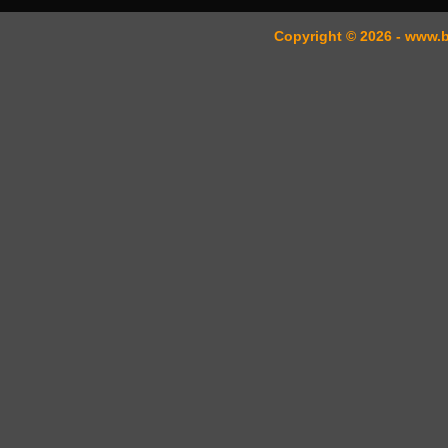
Copyright © 2026 - www.b