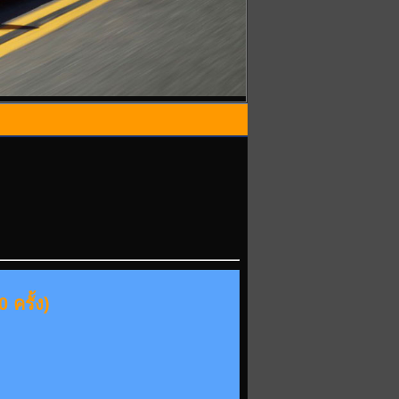
 ครั้ง)