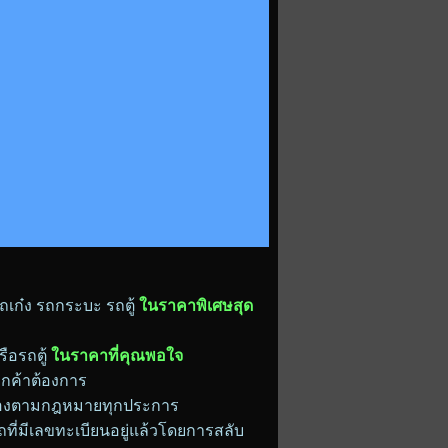
เก๋ง รถกระบะ รถตู้
ในราคาพิเศษสุด
ือรถตู้
ในราคาที่คุณพอใจ
กค้าต้องการ
กต้องตามกฎหมายทุกประการ
ที่มีเลขทะเบียนอยู่แล้วโดยการสลับ