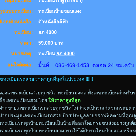
กลุ่มทะเบียน :
ทะเบียนรถตู้ (ป้ายฟ้า)
รูปแบบทะเบียน :
ทะเบียนป้ายขอบแดง
ปแบบตัวหนังสือ :
ตัวหนังสือสีฟ้า
ทะเบียน :
ฮภ 4000
ราคา :
59,000 บาท
หมายเหตุ :
ทะเบียน
ฮภ 4000
สนใจติดต่อ :
มิ้นท์ 086-469-1453 ตลอด 24 ชม.ครับ
ขทะเบียนรถสวย ราคาถูกที่สุดในประเทศ !!!!!!
บจองเลขทะเบียนสวยทุกชนิด ทะเบียนมงคล ทั้งเลขทะเบียนสำหรับรถ
บซื้อเลขทะเบียนสวยโดย
ให้ราคาสูงที่สุด
บฝากขายเลขทะเบียนรถสวยทุกชนิด ไม่ว่าจะเป็นรถเก๋ง รถกระบะ หร
บฝากประมูลเลขทะเบียนรถสวย ป้ายประมูลลายกราฟฟิคตามที่คุณลู
ขทะเบียนรถทุกป้ายทะเบียนเป็นป้ายที่ออกโดยกรมขนส่งอย่างถู
ขทะเบียนร
ถทุกป้ายทะเบียนสามารถใช้ได้กับรถใหม่ป้ายแดง หรือรถ