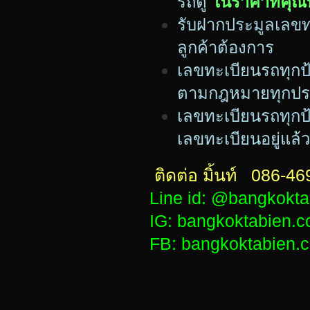
รถตู้
ในราคาที่คุ
รับฝากประมูลเลขท
ลูกค้าต้องการ
เลขทะเบียนรถทุกป้
ตามกฎหมายทุกปร
เลขทะเบียนร
ถทุกป
เลขทะเบียนอยู่แล้
ติดต่อ มิ้นท์ 086
Line id: @bangkokta
IG: bangkoktabien.c
FB: bangkoktabien.