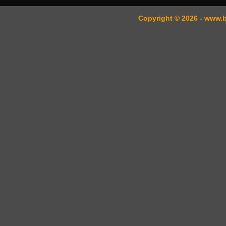
Copyright © 2026 - www.b