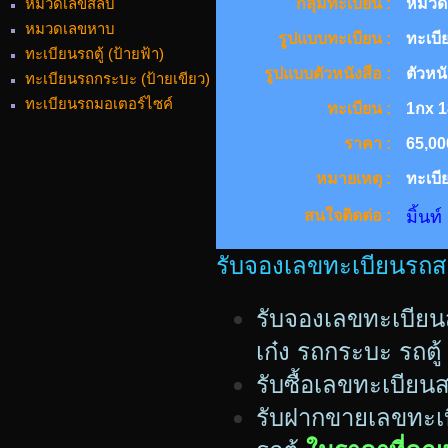
หมวดเลขสลับ
กลุ่มทะเบียน :
หมวดเ
หมวดเลขหาบ
รูปแบบทะเบียน :
ทะเบี
ทะเบียนรถตู้ (ป้ายฟ้า)
รูปแบบตัวหนังสือ :
ตัวหนั
ทะเบียนรถกระบะ (ป้ายเขียว)
ทะเบียนรถมอเตอร์ไซค์
ทะเบียน :
1กx 1
ราคา :
65,00
หมายเหตุ :
ทะเบี
สนใจติดต่อ :
มิ้น
รับจองเลขทะเบียนรถสวย
รับจองเลขทะเบียน
เก๋ง รถกระบะ รถตู้
รับซื้อเลขทะเบีย
รับฝากขายเลขทะเบ