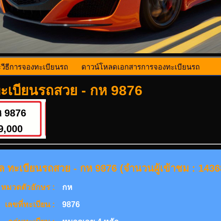
วีธีการจองทะเบียนรถ
ดาวน์โหลดเอกสารการจองทะเบียนรถ
ะเบียนรถสวย - กห 9876
 9876
9,000
ูล ทะเบียนรถสวย - กห 9876 (จำนวนผู้เข้าชม : 14368
หมวดตัวอักษร :
กห
เลขที่ทะเบียน :
9876