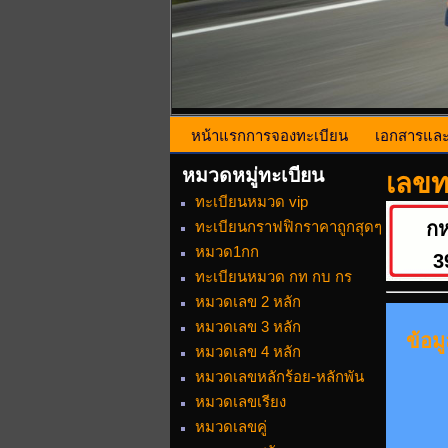
หน้าแรกการจองทะเบียน
เอกสารและ
หมวดหมู่ทะเบียน
เลขท
ทะเบียนหมวด vip
ทะเบียนกราฟฟิกราคาถูกสุดๆ
กห
หมวด1กก
3
ทะเบียนหมวด กท กบ กร
หมวดเลข 2 หลัก
หมวดเลข 3 หลัก
ข้อม
หมวดเลข 4 หลัก
หมวดเลขหลักร้อย-หลักพัน
หมวดเลขเรียง
หมวดเลขคู่