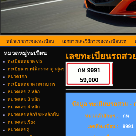
หน้าแรกการจองทะเบียน
เอกสารและวีธีการจองทะเบียนรถ
หมวดหมู่ทะเบียน
เลขทะเบียนรถสวย
ทะเบียนหมวด vip
ทะเบียนกราฟฟิกราคาถูกสุดๆ
กห 9991
หมวด1กก
59,000
ทะเบียนหมวด กท กบ กร
หมวดเลข 2 หลัก
หมวดเลข 3 หลัก
ข้อมูล ทะเบียนรถสวย - ก
หมวดเลข 4 หลัก
หมวดเลขหลักร้อย-หลักพัน
หมวดตัวอักษร :
กห
หมวดเลขเรียง
เลขที่ทะเบียน :
9991
หมวดเลขคู่