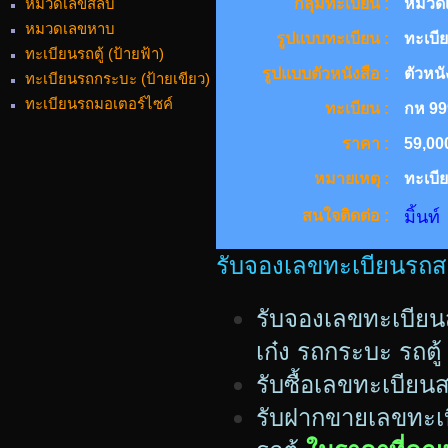
หมวดเลขสลับ
กลุ่มทะเบียน :
หมวดเ
หมวดเลขหาบ
รูปแบบทะเบียน :
ทะเบี
ทะเบียนรถตู้ (ป้ายฟ้า)
รูปแบบตัวหนังสือ :
ตัวหนั
ทะเบียนรถกระบะ (ป้ายเขียว)
ทะเบียนรถมอเตอร์ไซค์
ทะเบียน :
กห 99
ราคา :
59,00
หมายเหตุ :
ทะเบี
สนใจติดต่อ :
มิ้น
รับจองเลขทะเบียนรถสวย
รับจองเลขทะเบียน
เก๋ง รถกระบะ รถตู้
รับซื้อเลขทะเบีย
รับฝากขายเลขทะเบ