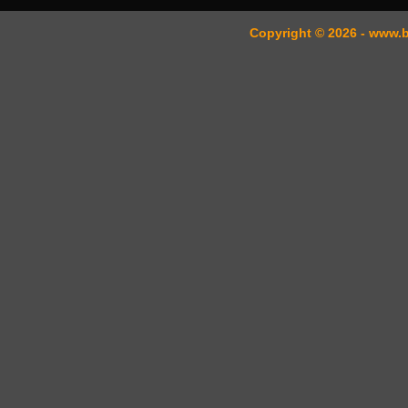
Copyright © 2026 - www.b