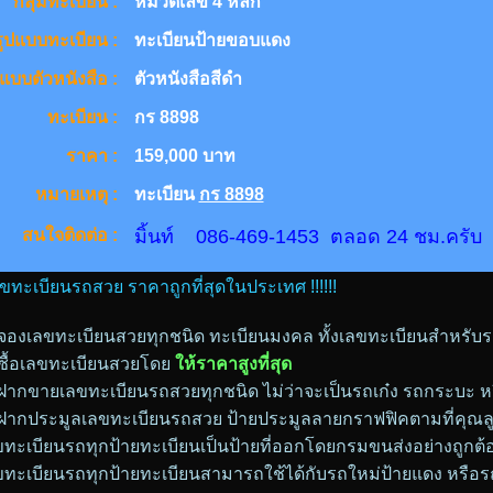
กลุ่มทะเบียน :
หมวดเลข 4 หลัก
รูปแบบทะเบียน :
ทะเบียนป้ายขอบแดง
ปแบบตัวหนังสือ :
ตัวหนังสือสีดำ
ทะเบียน :
กร 8898
ราคา :
159,000 บาท
หมายเหตุ :
ทะเบียน
กร 8898
สนใจติดต่อ :
มิ้นท์ 086-469-1453 ตลอด 24 ชม.ครับ
ขทะเบียนรถสวย ราคาถูกที่สุดในประเทศ !!!!!!
บจองเลขทะเบียนสวยทุกชนิด ทะเบียนมงคล ทั้งเลขทะเบียนสำหรับรถ
บซื้อเลขทะเบียนสวยโดย
ให้ราคาสูงที่สุด
บฝากขายเลขทะเบียนรถสวยทุกชนิด ไม่ว่าจะเป็นรถเก๋ง รถกระบะ หร
บฝากประมูลเลขทะเบียนรถสวย ป้ายประมูลลายกราฟฟิคตามที่คุณลู
ขทะเบียนรถทุกป้ายทะเบียนเป็นป้ายที่ออกโดยกรมขนส่งอย่างถู
ขทะเบียนร
ถทุกป้ายทะเบียนสามารถใช้ได้กับรถใหม่ป้ายแดง หรือรถ