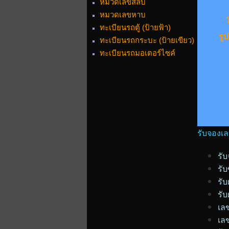
หมวดเลขสลับ
หมวดเลขหาบ
ทะเบียนรถตู้ (ป้ายฟ้า)
รู
ทะเบียนรถกระบะ (ป้ายเขียว)
ทะเบียนรถมอเตอร์ไซค์
รับจองเล
รั
รั
รั
รั
เล
เล