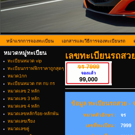
หน้าแรกการจองทะเบียน
เอกสารและวีธีการจองทะเบียนรถ
หมวดหมู่ทะเบียน
เลขทะเบียนรถสวย
ทะเบียนหมวด vip
จร 7999
ทะเบียนกราฟฟิกราคาถูกสุดๆ
จองแล้ว
หมวด1กก
99,000
ทะเบียนหมวด กท กบ กร
หมวดเลข 2 หลัก
หมวดเลข 3 หลัก
ข้อมูล ทะเบียนรถสวย - จ
หมวดเลข 4 หลัก
หมวดเลขหลักร้อย-หลักพัน
หมวดตัวอักษร :
จร
หมวดเลขเรียง
เลขที่ทะเบียน :
7999
หมวดเลขคู่