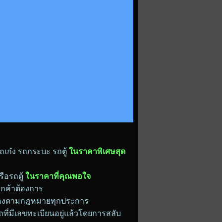
เก๋ง รถกระบะ รถตู้
ในราคาพิเศษสุด
ือรถตู้
ในราคาที่คุณพอใจ
กค้าต้องการ
กต้องตามกฎหมายทุกประการ
ที่มีเลขทะเบียนอยู่แล้วโดยการสลับ