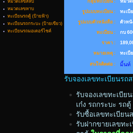
หมวดเลขสลับ
กลุ่มทะเบียน :
หมวด
หมวดเลขหาบ
รูปแบบทะเบียน :
ทะเบี
ทะเบียนรถตู้ (ป้ายฟ้า)
รูปแบบตัวหนังสือ :
ตัวหนั
ทะเบียนรถกระบะ (ป้ายเขียว)
ทะเบียนรถมอเตอร์ไซค์
ทะเบียน :
กบ 60
ราคา :
189,0
หมายเหตุ :
ทะเบี
สนใจติดต่อ :
มิ้น
รับจองเลขทะเบียนรถสวย
รับจองเลขทะเบียน
เก๋ง รถกระบะ รถตู้
รับซื้อเลขทะเบีย
รับฝากขายเลขทะเบ