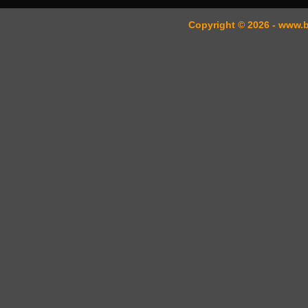
Copyright © 2026 - www.b