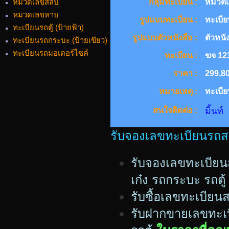
หมวดเลขสลับ
กลุ่มทะเบียน :
หมวดเ
หมวดเลขหาบ
รูปแบบทะเบียน :
ทะเบี
ทะเบียนรถตู้ (ป้ายฟ้า)
รูปแบบตัวหนังสือ :
ตัวหนั
ทะเบียนรถกระบะ (ป้ายเขียว)
ทะเบียนรถมอเตอร์ไซค์
ทะเบียน :
ฆจ 12
ราคา :
299,8
หมายเหตุ :
ทะเบี
สนใจติดต่อ :
มิ้นท
รับจองเลขทะเบียนรถสวย
รับจองเลขทะเบียน
เก๋ง รถกระบะ รถตู้
รับซื้อเลขทะเบีย
รับฝากขายเลขทะเบ