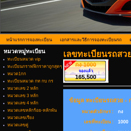
หน้าแรกการจองทะเบียน
เอกสารและวีธีการจองทะเบียนรถ
หมวดหมู่ทะเบียน
เลขทะเบียนรถสวย
ทะเบียนหมวด vip
กง 1000
ทะเบียนกราฟฟิกราคาถูกสุดๆ
จองแล้ว
หมวด1กก
165,500
ทะเบียนหมวด กท กบ กร
หมวดเลข 2 หลัก
หมวดเลข 3 หลัก
ข้อมูล ทะเบียนรถสวย - ก
หมวดเลข 4 หลัก
หมวดเลขหลักร้อย-หลักพัน
หมวดตัวอักษร :
กง
หมวดเลขเรียง
เลขที่ทะเบียน :
1000
หมวดเลขคู่