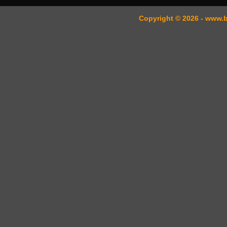
Copyright © 2026 - www.b