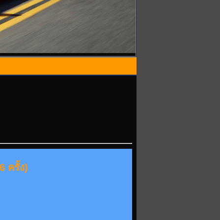
 ครั้ง)