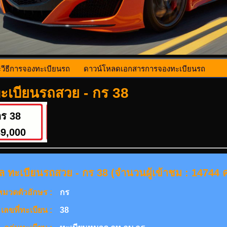
วีธีการจองทะเบียนรถ
ดาวน์โหลดเอกสารการจองทะเบียนรถ
ะเบียนรถสวย - กร 38
ร 38
9,000
ูล ทะเบียนรถสวย - กร 38 (จำนวนผู้เข้าชม : 14744 คร
หมวดตัวอักษร :
กร
เลขที่ทะเบียน :
38