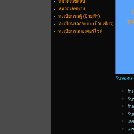
หมวดเลขสลับ
หมวดเลขหาบ
ร
ทะเบียนรถตู้ (ป้ายฟ้า)
รูป
ทะเบียนรถกระบะ (ป้ายเขียว)
ทะเบียนรถมอเตอร์ไซค์
รับจองเล
รั
รั
รั
รั
เล
เล