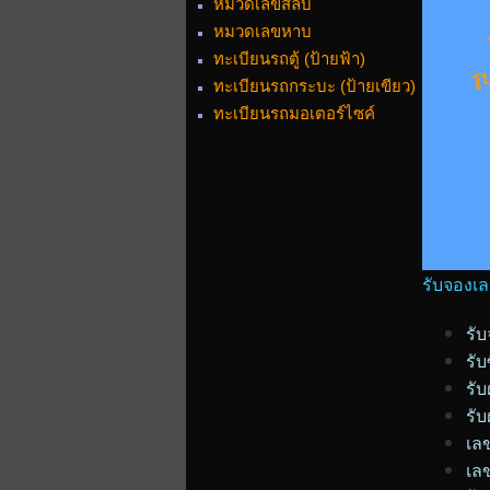
หมวดเลขสลับ
หมวดเลขหาบ
ทะเบียนรถตู้ (ป้ายฟ้า)
รู
ทะเบียนรถกระบะ (ป้ายเขียว)
ทะเบียนรถมอเตอร์ไซค์
รับจองเล
รั
รั
รั
รั
เล
เล