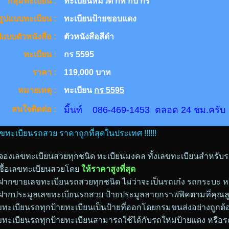
กลุ่มทะเบียน :
ทะเบียนหมวด กท กบ กร
รูปแบบทะเบียน :
ทะเบียนป้ายขอบแดง
ปแบบตัวหนังสือ :
ตัวหนังสือสีดำ
ทะเบียน :
กร 5595
ราคา :
119,000 บาท
หมายเหตุ :
ทะเบียน
กร 5595
สนใจติดต่อ :
มิ้นท์ 086-469-1453 ตลอด 24 ชม.ครับ
ขทะเบียนรถสวย ราคาถูกที่สุดในประเทศ !!!!!!
บจองเลขทะเบียนสวยทุกชนิด ทะเบียนมงคล ทั้งเลขทะเบียนสำหรับรถ
บซื้อเลขทะเบียนสวยโดย
ให้ราคาสูงที่สุด
บฝากขายเลขทะเบียนรถสวยทุกชนิด ไม่ว่าจะเป็นรถเก๋ง รถกระบะ หร
บฝากประมูลเลขทะเบียนรถสวย ป้ายประมูลลายกราฟฟิคตามที่คุณลู
ขทะเบียนรถทุกป้ายทะเบียนเป็นป้ายที่ออกโดยกรมขนส่งอย่างถู
ขทะเบียนร
ถทุกป้ายทะเบียนสามารถใช้ได้กับรถใหม่ป้ายแดง หรือรถ