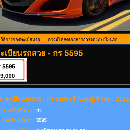
วีธีการจองทะเบียนรถ
ดาวน์โหลดเอกสารการจองทะเบียนรถ
ะเบียนรถสวย - กร 5595
 5595
9,000
ูล ทะเบียนรถสวย - กร 5595 (จำนวนผู้เข้าชม : 22116 
หมวดตัวอักษร :
กร
เลขที่ทะเบียน :
5595