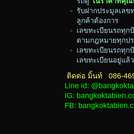
รถตู้
ในราคาที่คุ
รับฝากประมูลเลขท
ลูกค้าต้องการ
เลขทะเบียนรถทุกป้
ตามกฎหมายทุกปร
เลขทะเบียนร
ถทุกป
เลขทะเบียนอยู่แล้
ติดต่อ มิ้นท์ 086
Line id: @bangkokta
IG: bangkoktabien.c
FB: bangkoktabien.