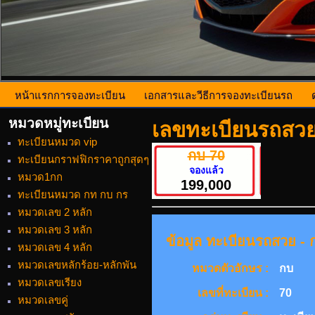
หน้าแรกการจองทะเบียน
เอกสารและวีธีการจองทะเบียนรถ
หมวดหมู่ทะเบียน
เลขทะเบียนรถสวย
ทะเบียนหมวด vip
กบ 70
ทะเบียนกราฟฟิกราคาถูกสุดๆ
จองแล้ว
หมวด1กก
199,000
ทะเบียนหมวด กท กบ กร
หมวดเลข 2 หลัก
หมวดเลข 3 หลัก
ข้อมูล ทะเบียนรถสวย - ก
หมวดเลข 4 หลัก
หมวดเลขหลักร้อย-หลักพัน
หมวดตัวอักษร :
กบ
หมวดเลขเรียง
เลขที่ทะเบียน :
70
หมวดเลขคู่