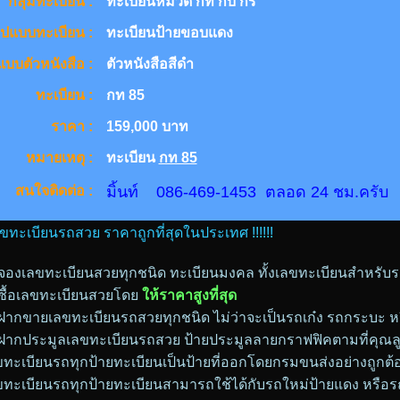
กลุ่มทะเบียน :
ทะเบียนหมวด กท กบ กร
ูปแบบทะเบียน :
ทะเบียนป้ายขอบแดง
แบบตัวหนังสือ :
ตัวหนังสือสีดำ
ทะเบียน :
กท 85
ราคา :
159,000 บาท
หมายเหตุ :
ทะเบียน
กท 85
สนใจติดต่อ :
มิ้นท์ 086-469-1453 ตลอด 24 ชม.ครับ
ขทะเบียนรถสวย ราคาถูกที่สุดในประเทศ !!!!!!
บจองเลขทะเบียนสวยทุกชนิด ทะเบียนมงคล ทั้งเลขทะเบียนสำหรับรถ
บซื้อเลขทะเบียนสวยโดย
ให้ราคาสูงที่สุด
บฝากขายเลขทะเบียนรถสวยทุกชนิด ไม่ว่าจะเป็นรถเก๋ง รถกระบะ หร
บฝากประมูลเลขทะเบียนรถสวย ป้ายประมูลลายกราฟฟิคตามที่คุณลู
ขทะเบียนรถทุกป้ายทะเบียนเป็นป้ายที่ออกโดยกรมขนส่งอย่างถู
ขทะเบียนร
ถทุกป้ายทะเบียนสามารถใช้ได้กับรถใหม่ป้ายแดง หรือรถ