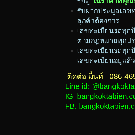
รถตู้
ในราคาที่คุ
รับฝากประมูลเลขท
ลูกค้าต้องการ
เลขทะเบียนรถทุกป้
ตามกฎหมายทุกปร
เลขทะเบียนร
ถทุกป
เลขทะเบียนอยู่แล้
ติดต่อ มิ้นท์ 086
Line id: @bangkokta
IG: bangkoktabien.c
FB: bangkoktabien.