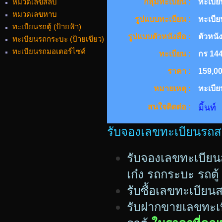
หมวดเลขสลับ
กลุ่มทะเบียน :
ทะเบี
หมวดเลขหาบ
รูปแบบทะเบียน :
ทะเบี
ทะเบียนรถตู้ (ป้ายฟ้า)
รูปแบบตัวหนังสือ :
ตัวหนั
ทะเบียนรถกระบะ (ป้ายเขียว)
ทะเบียนรถมอเตอร์ไซค์
ทะเบียน :
กร 14
ราคา :
159,0
หมายเหตุ :
ทะเบี
สนใจติดต่อ :
มิ้นท
รับจองเลขทะเบียนรถสวย
รับจองเลขทะเบียน
เก๋ง รถกระบะ รถตู้
รับซื้อเลขทะเบีย
รับฝากขายเลขทะเบ