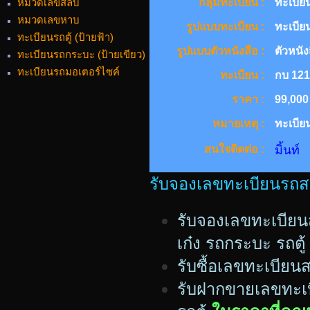
หมวดเลขสลับ
กลุ่มทะเบียน :
ทะเบีย
หมวดเลขหาบ
รูปแบบทะเบียน :
ทะเบีย
ทะเบียนรถตู้ (ป้ายฟ้า)
รูปแบบตัวหนังสือ :
ตัวหนัง
ทะเบียนรถกระบะ (ป้ายเขียว)
ทะเบียนรถมอเตอร์ไซค์
ทะเบียน :
กบ 121
ราคา :
99,000
หมายเหตุ :
ทะเบีย
สนใจติดต่อ :
มิ้นท
รับจองเลขทะเบียนรถสวย
รับจองเลขทะเบียน
เก๋ง รถกระบะ รถตู้
รับซื้อเลขทะเบีย
รับฝากขายเลขทะเบ