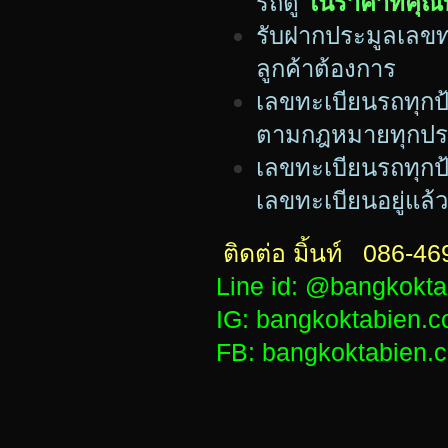
รถตู้
ในราคาที่คุ
รับฝากประมูลเลขท
ลูกค้าต้องการ
เลขทะเบียนรถทุกป้
ตามกฎหมายทุกปร
เลขทะเบียนร
ถทุกป
เลขทะเบียนอยู่แล้
ติดต่อ มิ้นท์ 086
Line id: @bangkokta
IG: bangkoktabien.c
FB: bangkoktabien.