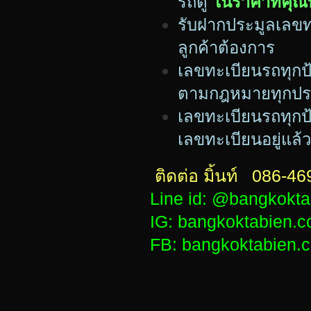
รถตู้
ในราคาที่คุ
รับฝากประมูลเลขท
ลูกค้าต้องการ
เลขทะเบียนรถทุกป้
ตามกฎหมายทุกปร
เลขทะเบียนร
ถทุกป
เลขทะเบียนอยู่แล้
ติดต่อ มิ้นท์ 086
Line id: @bangkokta
IG: bangkoktabien.c
FB: bangkoktabien.