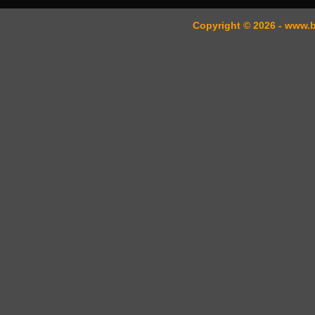
Copyright © 2026 - www.b