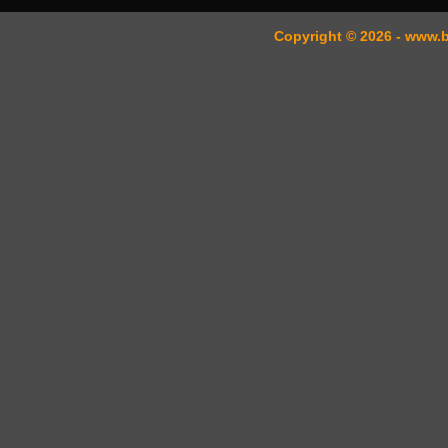
Copyright © 2026 - www.b